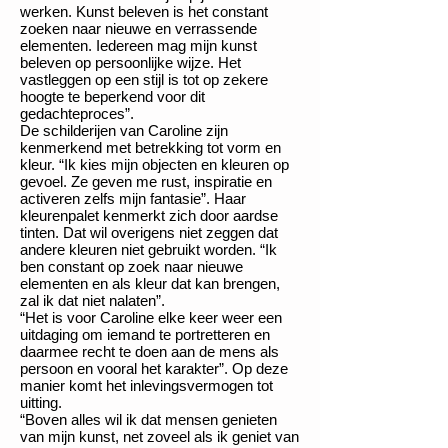
werken. Kunst beleven is het constant
zoeken naar nieuwe en verrassende
elementen. Iedereen mag mijn kunst
beleven op persoonlijke wijze. Het
vastleggen op een stijl is tot op zekere
hoogte te beperkend voor dit
gedachteproces”.
De schilderijen van Caroline zijn
kenmerkend met betrekking tot vorm en
kleur. “Ik kies mijn objecten en kleuren op
gevoel. Ze geven me rust, inspiratie en
activeren zelfs mijn fantasie”. Haar
kleurenpalet kenmerkt zich door aardse
tinten. Dat wil overigens niet zeggen dat
andere kleuren niet gebruikt worden. “Ik
ben constant op zoek naar nieuwe
elementen en als kleur dat kan brengen,
zal ik dat niet nalaten”.
“Het is voor Caroline elke keer weer een
uitdaging om iemand te portretteren en
daarmee recht te doen aan de mens als
persoon en vooral het karakter”. Op deze
manier komt het inlevingsvermogen tot
uitting.
“Boven alles wil ik dat mensen genieten
van mijn kunst, net zoveel als ik geniet van