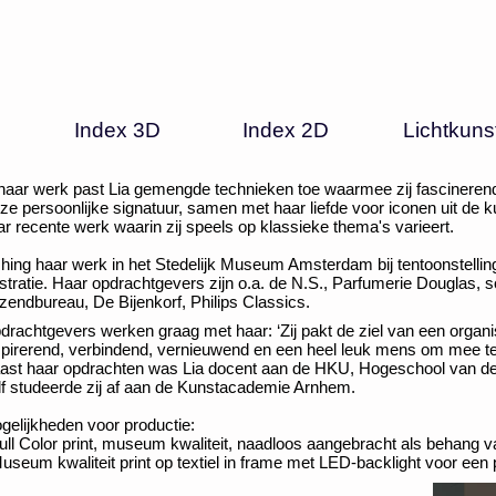
Index 3D
Index 2D
Lichtkuns
 haar werk past Lia gemengde technieken toe waarmee zij fascineren
ze persoonlijke signatuur, samen met haar liefde voor iconen uit de ku
ar recente werk waarin zij speels op klassieke thema's varieert.
 hing haar werk in het Stedelijk Museum Amsterdam bij tentoonstelli
lustratie. Haar opdrachtgevers zijn o.a. de N.S., Parfumerie Douglas,
tzendbureau, De Bijenkorf, Philips Classics.
drachtgevers werken graag met haar: ‘Zij pakt de ziel van een organis
spirerend, verbindend, vernieuwend en een heel leuk mens om mee te
ast haar opdrachten was Lia docent aan de HKU, Hogeschool van de 
lf studeerde zij af aan de Kunstacademie Arnhem.
gelijkheden voor productie:
Full Color print, museum kwaliteit, naadloos aangebracht als behang va
Museum kwaliteit print op textiel in frame met LED-backlight voor een p