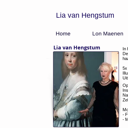
Lia van Hengstum
Home
Lon Maenen
Lia van Hengstum
In
De
ha
5x
Il
Ui
Op
In
Na
Ze
Mo
- 
- 