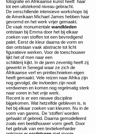
fotografie en Afrikaanse kunst heeft haar
tot een uitstekend niveau gebracht.
De verschillende intensieve workshops bij
de Amerikaan Michael James hebben haar
gevormd en het werk vrijer gemaakt.
De vaak monumentale
wandkleden
ontstaan bij Emma door het bij elkaar
zoeken van stoffen tot een bevredigend
palet. Eerst de kleur daarna de vorm en
dan ontstaan vaak abstracte tot licht
figuratieve werken. Voor de toeschouwer
lijkt het of men naar een
schilderij kijkt.
In de jaren zeventig heeft zij
gewerkt in Senegal waar ze zich de
Afrikaanse verf en printtechnieken eigen
heeft gemaakt. Vele reizen naar Afrika zijn
nog gevolgd, die invloeden zijn nooit
verdwenen en komen nog regelmatig sterk
naar voren in het vrije werk.
Recent is er een nieuwe discipline
bijgekomen. Wat hetzelfde gebleven is, is
het bij elkaar zoeken van kleuren. Nu in de
vorm van garens. De ‘stoffen’ worden
gehaakt of gebreid. Daarna gemodelleerd
zoals een beeldhouwer vorm geeft. Door
het gebruik van een textielverharder
ontstaan er
sculpturen
met mooie