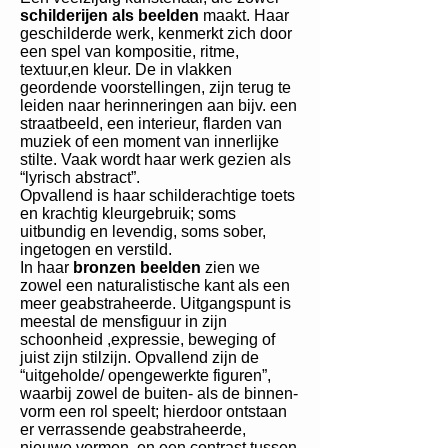
schilderijen als beelden
maakt. Haar
geschilderde werk, kenmerkt zich door
een spel van kompositie, ritme,
textuur,en kleur. De in vlakken
geordende voorstellingen, zijn terug te
leiden naar herinneringen aan bijv. een
straatbeeld, een interieur, flarden van
muziek of een moment van innerlijke
stilte. Vaak wordt haar werk gezien als
“lyrisch abstract”.
Opvallend is haar schilderachtige toets
en krachtig kleurgebruik; soms
uitbundig en levendig, soms sober,
ingetogen en verstild.
In haar
bronzen beelden
zien we
zowel een naturalistische kant als een
meer geabstraheerde. Uitgangspunt is
meestal de mensfiguur in zijn
schoonheid ,expressie, beweging of
juist zijn stilzijn. Opvallend zijn de
“uitgeholde/ opengewerkte figuren”,
waarbij zowel de buiten- als de binnen-
vorm een rol speelt; hierdoor ontstaan
er verrassende geabstraheerde,
nieuwe vormen, en een contrast tussen