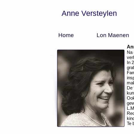
Anne Versteylen
Home
Lon Maenen
An
Na 
ver
In 
gra
Fam
ins
mak
De 
kun
Ook
gew
L.
Rec
kin
Te 