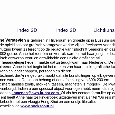
Index 3D
Index 2D
Lichtkuns
ne Versteylen
is geboren in Hilversum en groeide op in Bussum s
de opleiding voor grafisch vormgever werkte zij als freelancer voor
huizing kwam zij terecht op de redactie van tijdschrift Seasons en d
2008 gooide Anne het roer om en vertrok samen met haar jongste doch
fisch ontwerpbureau en ontwikkelde een unieke grafische stijl.
ilieaangelegenheden maakte dat zij terugkwam naar Nederland. De 
pireerde Anne in het begin tot het maken van haar unieke grafische kuns
en van landschappen, personen en dieren.
techniek die Anne gebruikt maakt dat alle kunstuitingen op elk gewen
nen worden. Denk aan behang of een afbeelding van 300x200 cm.
 merchandise zoals, mokken, tassen, magneten is mogelijk. De kwaliteit
aarborgd. Indien u een speciaal object voor ogen hebt, neem dan, bij
Maenen
l.maenen@aws-kunst.com.
Of via het contact formulier op 
ent heeft Anne haar 1e kinderboek uitgegeven met als titel ‘Op reis 
derboek met een vleugje Feng Shui en een snufje filosofie.
bestellen via
www.boekscout.nl