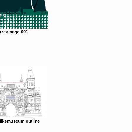
rrex-page-001
ijksmuseum outline