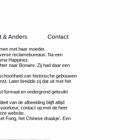
t & Anders
Contact
amen met haar moeder.
 diverse reclamebureaus. Na een
aarna Happinez.
ter naar Bonaire. Zij had daar een
schoonheid van historische gebouwen
t. Later breidde zij dat uit met het
st formaat en ondergrond gebruikt
 van de afbeelding blijft altijd
 voorkeur, contact op met de heer
deze website.
met Fong, het Chinese draakje’. Een