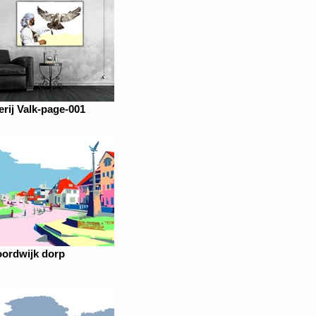
erij Valk-page-001
ordwijk dorp