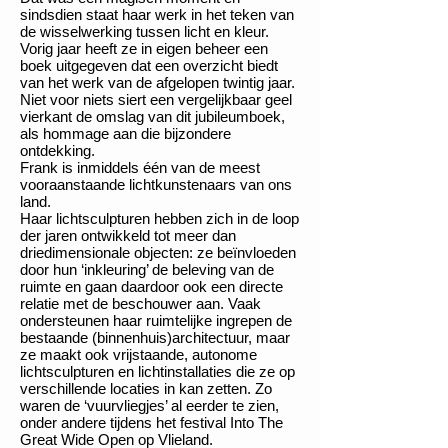
sindsdien staat haar werk in het teken van
de wisselwerking tussen licht en kleur.
Vorig jaar heeft ze in eigen beheer een
boek uitgegeven dat een overzicht biedt
van het werk van de afgelopen twintig jaar.
Niet voor niets siert een vergelijkbaar geel
vierkant de omslag van dit jubileumboek,
als hommage aan die bijzondere
ontdekking.
Frank is inmiddels één van de meest
vooraanstaande lichtkunstenaars van ons
land.
Haar lichtsculpturen hebben zich in de loop
der jaren ontwikkeld tot meer dan
driedimensionale objecten: ze beïnvloeden
door hun ‘inkleuring’ de beleving van de
ruimte en gaan daardoor ook een directe
relatie met de beschouwer aan. Vaak
ondersteunen haar ruimtelijke ingrepen de
bestaande (binnenhuis)architectuur, maar
ze maakt ook vrijstaande, autonome
lichtsculpturen en lichtinstallaties die ze op
verschillende locaties in kan zetten. Zo
waren de ‘vuurvliegjes’ al eerder te zien,
onder andere tijdens het festival Into The
Great Wide Open op Vlieland.